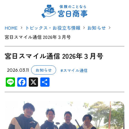
HOME
トピックス・お役立ち情報
お知らせ
宮日スマイル通信 2026年３月号
宮日スマイル通信 2026年３月号
2026.03.11
お知らせ
#スマイル通信
Li
F
X
共
n
ac
有
e
e
b
o
o