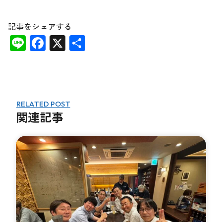
記事をシェアする
Li
F
X
共
n
ac
有
e
e
b
o
RELATED POST
関連記事
o
k