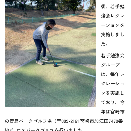
後、若手勉
強会レクレ
ーションを
実施しまし
た。
若手勉強会
グループ
は、毎年レ
クレーショ
ンを実施し
ており、今
年は宮崎市
の青島パークゴルフ場（〒889-2161 宮崎市加江田7470番
地3）にてパークゴルフを行いました。